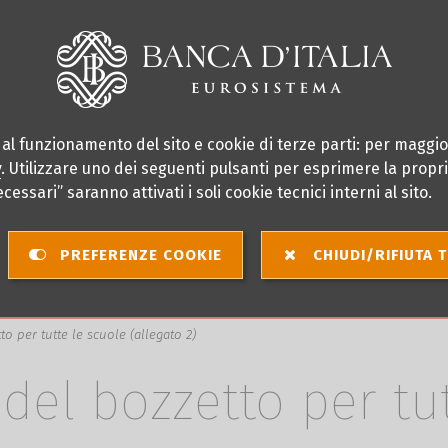
i al funzionamento del sito e cookie di terze parti: per maggio
y
. Utilizzare uno dei seguenti pulsanti per esprimere la propria
cessari” saranno attivati i soli cookie tecnici interni al sito.
PREFERENZE COOKIE
CHIUDI/RIFIUTA 
premio per
2025
la scuola
2026
o per tutte le scuole (allegato 2)
del bozzetto per tut