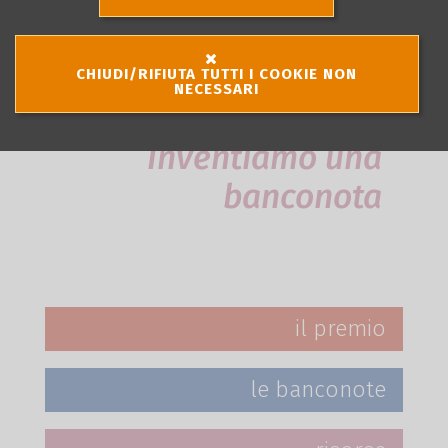
la scuola
CHIUDI/RIFIUTA TUTTI I COOKIE NON
NECESSARI
2025-2026
Inventiamo una
banconota
il premio
le banconote