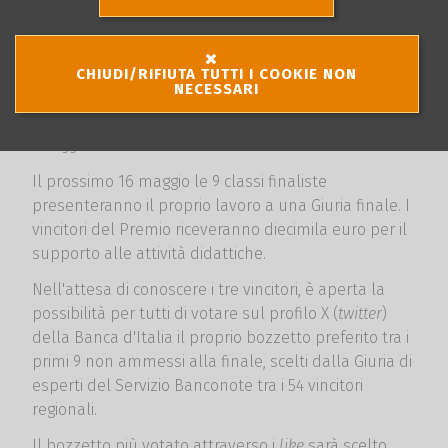
una banconota"
2024/2025 - Premio
CHIUDI/RIFIUTA TUTTI I COOKIE NON
social
NECESSARI
7 maggio 2025
Il prossimo 16 maggio le 9 classi finaliste
presenteranno il proprio lavoro a una Giuria finale. I
vincitori del Premio riceveranno diecimila euro per il
supporto alle attività didattiche.
Nell'attesa di conoscere i tre vincitori, è aperta la
possibilità per tutti di votare sul profilo X (
twitter
)
della Banca d'Italia il proprio bozzetto preferito tra i
primi 9 non ammessi alla finale, scelti dalla Giuria di
esperti del Servizio Banconote tra i 54 vincitori
regionali.
Il bozzetto più votato attraverso i
like
sarà scelto