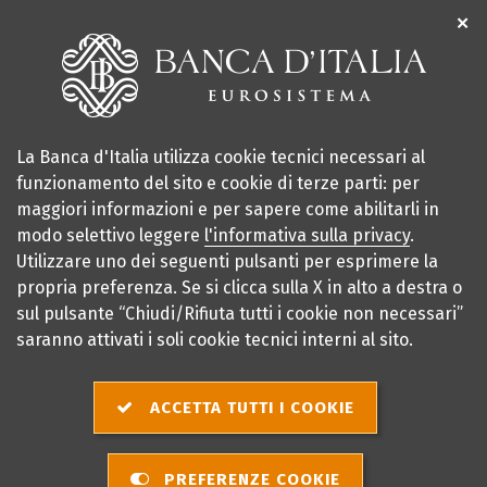
✕
La Banca d'Italia utilizza cookie tecnici necessari al
funzionamento del sito e cookie di terze parti: per
maggiori informazioni e per sapere come abilitarli in
modo selettivo leggere
l'informativa sulla privacy
.
Utilizzare uno dei seguenti pulsanti per esprimere la
premio per
2025
propria preferenza. Se si clicca sulla X in alto a destra o
sul pulsante “Chiudi/Rifiuta tutti i cookie non necessari”
la scuola
2026
saranno attivati i soli cookie tecnici interni al sito.
sei qui:
Home
Notizie
Premio "Inventiamo una banconota" 2024/2025 - Premio social
ACCETTA TUTTI I COOKIE
Premio "Inventiamo
PREFERENZE COOKIE