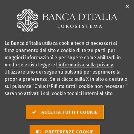
✕
La Banca d'Italia utilizza cookie tecnici necessari al
funzionamento del sito e cookie di terze parti: per
maggiori informazioni e per sapere come abilitarli in
modo selettivo leggere
l'informativa sulla privacy
.
Utilizzare uno dei seguenti pulsanti per esprimere la
premio per
2025
propria preferenza. Se si clicca sulla X in alto a destra o
sul pulsante “Chiudi/Rifiuta tutti i cookie non necessari”
la scuola
2026
saranno attivati i soli cookie tecnici interni al sito.
sei qui:
Home
Notizie
Conclusa la prima fase di selezione a livello di aggregati regionali
ACCETTA TUTTI I COOKIE
Conclusa la prima fase
PREFERENZE COOKIE